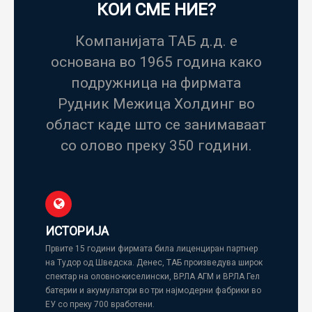
КОИ СМЕ НИЕ?
Компанијата ТАБ д.д. е
основана во 1965 година како
подружница на фирмата
Рудник Межица Холдинг во
област каде што се занимаваат
со олово преку 350 години.
ИСТОРИЈА
Првите 15 години фирмата била лиценциран партнер
на Тудор од Шведска. Денес, ТАБ произведува широк
спектар на оловно-киселински, ВРЛА АГМ и ВРЛА Гел
батерии и акумулатори во три најмодерни фабрики во
ЕУ со преку 700 вработени.