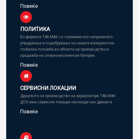
Повеќе
ПОЛИТИКА
Во фирмата ТАБ МАК се стремиме кон непрекинато
утврдување и подобрување на нашата конкурентска
глобална положба во областа на производство и
продажба на оловно-киселински батерии.
Повеќе
СЕРВИСНИ ЛОКАЦИИ
Друштвото за производство на акумулатори ТАБ МАК
ДОО има сервисни локации насекаде низ државта
Повеќе