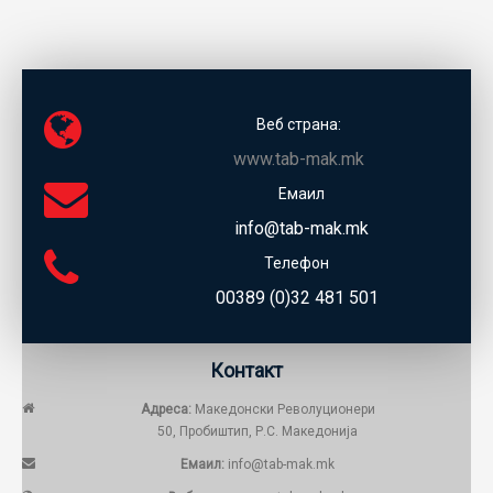
Веб страна:
www.tab-mak.mk
Емаил
info@tab-mak.mk
Телефон
00389 (0)32 481 501
Контакт
Адреса:
Македонски Револуционери
50, Пробиштип, Р.С. Македонија
Емаил:
info@tab-mak.mk