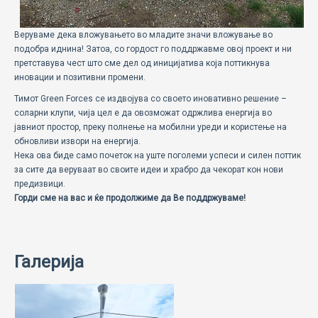
Веруваме дека вложувањето во младите значи вложување во
подобра иднина! Затоа, со гордост го поддржавме овој проект и ни
претставува чест што сме дел од иницијатива која поттикнува
иновации и позитивни промени.
Тимот Green Forces се издвојува со своето иновативно решение –
соларни клупи, чија цел е да овозможат одржлива енергија во
јавниот простор, преку полнење на мобилни уреди и користење на
обновливи извори на енергија.
Нека ова биде само почеток на уште поголеми успеси и силен поттик
за сите да веруваат во своите идеи и храбро да чекорат кон нови
предизвици.
Горди сме на вас и ќе продолжиме да Ве поддржуваме!
Галерија