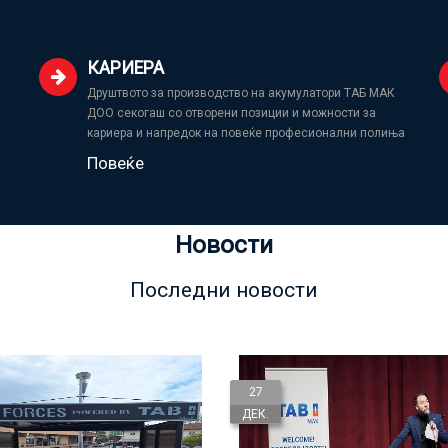
КАРИЕРА
Друштвото за производство на акумулатори ТАБ МАК
ДОО секогаш со отворени позиции и можности за
кариера и напредок на повеќе професионални полиња
Повеќе
Новости
Последни новости
27
ДЕК.