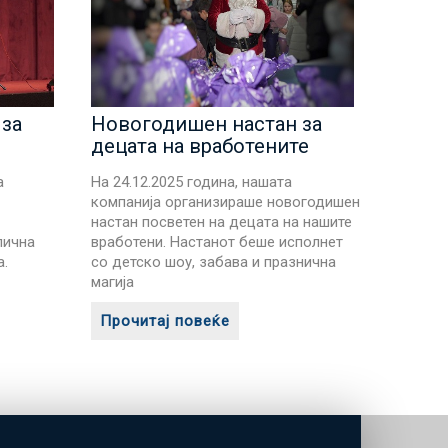
за
Новогодишен настан за
децата на вработените
а
На 24.12.2025 година, нашата
компанија организираше новогодишен
настан посветен на децата на нашите
лична
вработени. Настанот беше исполнет
а.
со детско шоу, забава и празнична
магија
Прочитај повеќе