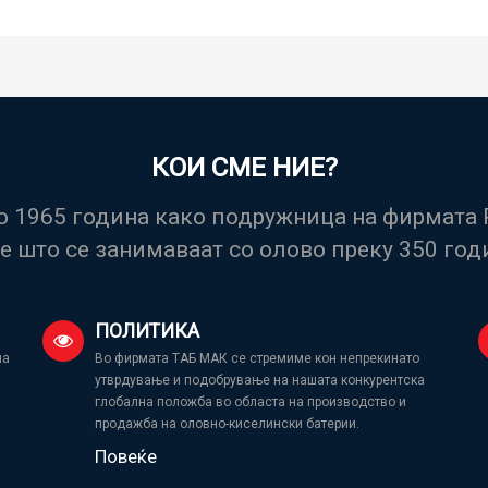
КОИ СМЕ НИЕ?
во 1965 година како подружница на фирмат
е што се занимаваат со олово преку 350 год
ПОЛИТИКА
на
Во фирмата ТАБ МАК се стремиме кон непрекинато
утврдување и подобрување на нашата конкурентска
глобална положба во областа на производство и
продажба на оловно-киселински батерии.
Повеќе