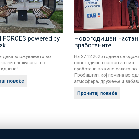
 FORCES powered by
Новогодишен настан 
ak
вработените
е дека вложувањето во
На 27.12.2025 година се одрж
 значи вложување во
новогодишен настан за сите
 иднина!
вработени во кино салата во
Пробиштип, кој помина во од
ај повеќе
атмосфера, дружење и забав
Прочитај повеќе