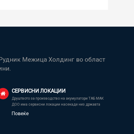
а Рудник Межица Холдинг во област
ини.
СЕРВИСНИ ЛОКАЦИИ
Друштвото за производство на акумулатори ТАБ МАК
ДОО има сервисни локации насекаде низ државта
Повеќе