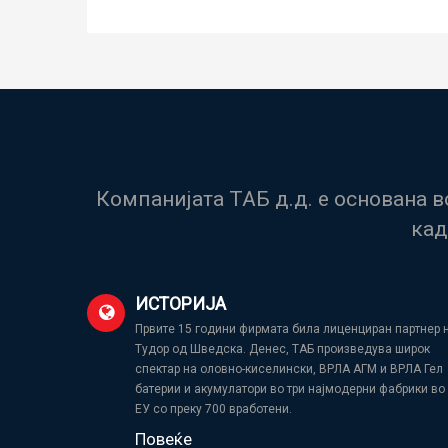
Компанијата ТАБ д.д. е основана 
кад
ИСТОРИЈА
Првите 15 години фирмата била лиценциран партнер 
Тудор од Шведска. Денес, ТАБ произведува широк
спектар на оловно-киселински, ВРЛА АГМ и ВРЛА Гел
батерии и акумулатори во три најмодерни фабрики во
ЕУ со преку 700 вработени.
Повеќе