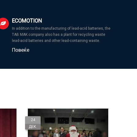
ECOMOTION
In addition to the manufacturing of lead-acid batteries, the
TAB MAK company also has a plant for recycling waste
lead-acid batteries and other lead-containing waste.
Повеќе
24
ДЕК.