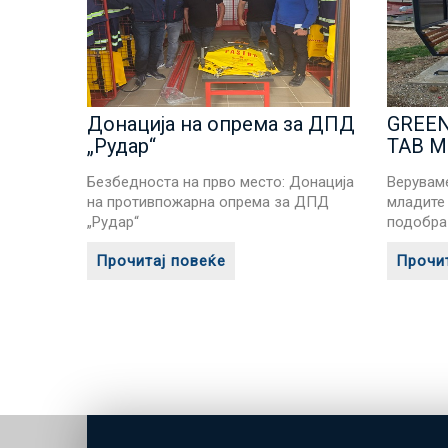
Донација на опрема за ДПД
GREEN
„Рудар“
TAB M
Безбедноста на прво место: Донација
Верувам
на противпожарна опрема за ДПД
младите
„Рудар“
подобра
Прочитај повеќе
Прочит