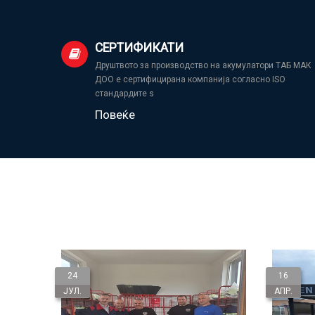
СЕРТИФИКАТИ
Друштвото за производство на акумулатори ТАБ МАК
ДОО е сертифицирана компанија согласно ISO
стандардите s
Повеќе
24
16
ЈУЛ.
АПР.