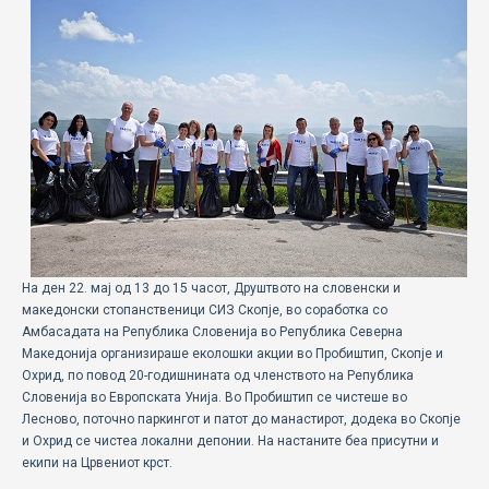
ECOMOTION
СПОРТ
НОВОСТИ
ЗА НАС
ГАЛЕРИЈА
КОНТАКТ
На ден 22. мај од 13 до 15 часот, Друштвото на словенски и
македонски стопанственици СИЗ Скопје, во соработка со
Амбасадата на Република Словенија во Република Северна
Македонија организираше еколошки акции во Пробиштип, Скопје и
Охрид, по повод 20-годишнината од членството на Република
Словенија во Европската Унија. Во Пробиштип се чистеше во
Лесново, поточно паркингот и патот до манастирот, додека во Скопје
и Охрид се чистеа локални депонии. На настаните беа присутни и
екипи на Црвениот крст.