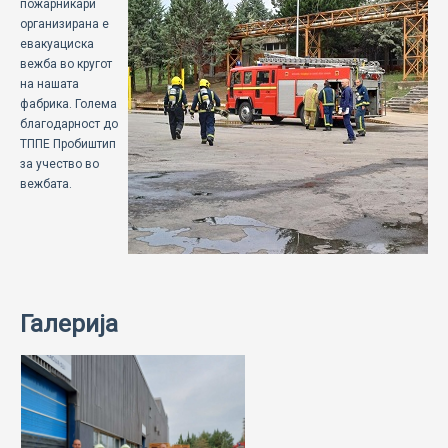
пожарникари
ECOMOTION
организирана е
евакуациска
СПОРТ
вежба во кругот
на нашата
НОВОСТИ
фабрика. Голема
благодарност до
ТППЕ Пробиштип
ЗА НАС
за учество во
вежбата.
ГАЛЕРИЈА
КОНТАКТ
Галерија