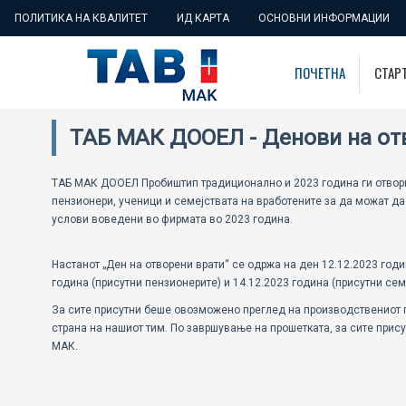
ПОЛИТИКА НА КВАЛИТЕТ
ИД КАРТА
ОСНОВНИ ИНФОРМАЦИИ
ПОЧЕТНА
СТАР
ТАБ МАК ДООЕЛ - Денови на от
ТАБ МАК ДООЕЛ Пробиштип традиционално и 2023 година ги отвори 
пензионери, ученици и семејствата на вработените за да можат да
услови воведени во фирмата во 2023 година.
Настанот „Ден на отворени врати“ се одржа на ден 12.12.2023 годи
година (присутни пензионерите) и 14.12.2023 година (присутни сем
За сите присутни беше овозможено преглед на производствениот п
страна на нашиот тим. По завршување на прошетката, за сите прис
МАК.