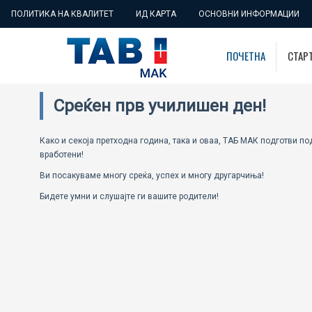
ПОЛИТИКА НА КВАЛИТЕТ
ИД КАРТА
ОСНОВНИ ИНФОРМАЦИИ
ПОЧЕТНА
СТАР
Среќен прв училишен ден!
Како и секоја претходна година, така и оваа, ТАБ МАК подготви п
вработени!
Ви посакуваме многу среќа, успех и многу другарчиња!
Бидете умни и слушајте ги вашите родители!