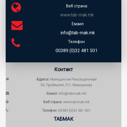
Веб страна:
www.tab-mak.mk
Емаил
info@tab-mak.mk
Телефон
00389 (0)32 481 501
Контакт
Адреса:
Македонски Револуционери
50, Пробиштип, Р.С. Македонија
Емаил:
info@tab-mak.mk
Веб страна:
www.tab-mak.mk
Телефон:
00389 (0)32 481 501
ТАБМАК