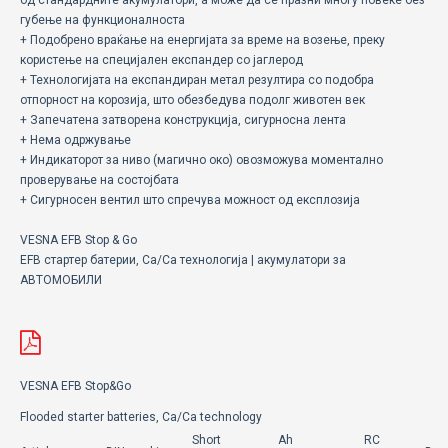
губење на функционалноста
+ Подобрено враќање на енергијата за време на возење, преку
користење на специјален експандер со јаглерод
+ Технологијата на експандиран метал резултира со подобра
отпорност на корозија, што обезбедува подолг животен век
+ Запечатена затворена конструкција, сигурносна лента
+ Нема одржување
+ Индикаторот за ниво (магично око) овозможува моментално
проверување на состојбата
+ Сигурносен вентил што спречува можност од експлозија
VESNA EFB Stop & Go
EFB стартер батерии, Ca/Ca технологија | акумулатори за
АВТОМОБИЛИ
VESNA EFB Stop&Go
Flooded starter batteries, Ca/Ca technology
Short
Ah
RC