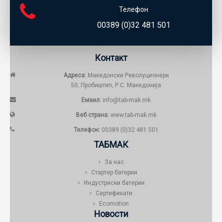
Телефон
00389 (0)32 481 501
Контакт
Адреса:
Македонски Револуционери
50, Пробиштип, Р.С. Македонија
Емаил:
info@tab-mak.mk
Веб страна:
www.tab-mak.mk
Телефон:
00389 (0)32 481 501
ТАБМАК
За нас
Стартер батерии
Индустриски батерии
Сертификати
Ecomotion
Новости