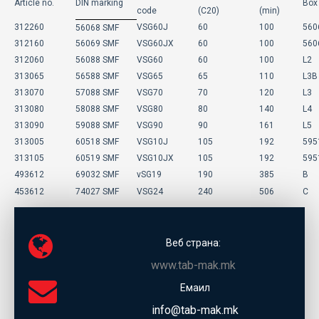
Article no.
DIN marking
Box
code
(C20)
(min)
312260
VSG60J
60
100
560
56068 SMF
312160
56069 SMF
VSG60JX
60
100
560
312060
56088 SMF
VSG60
60
100
L2
313065
56588 SMF
VSG65
65
110
L3B
313070
57088 SMF
VSG70
70
120
L3
313080
58088 SMF
VSG80
80
140
L4
313090
59088 SMF
VSG90
90
161
L5
313005
60518 SMF
VSG10J
105
192
595
313105
60519 SMF
VSG10JX
105
192
595
493612
69032 SMF
vSG19
190
385
B
453612
74027 SMF
VSG24
240
506
C
Веб страна:
www.tab-mak.mk
Емаил
info@tab-mak.mk