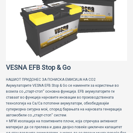
ECOMOTION
СПОРТ
НОВОСТИ
ЗА НАС
ГАЛЕРИЈА
VESNA EFB Stop & Go
КОНТАКТ
НАШИОТ ПРИДОНЕС ЗА ПОНИСКА ЕМИСИЈА НА CO2
Акумулаторите VESNA EFB Stop & Go се наменети за користење во
возила со „старт-стоп“ основна функција. EFB акумулаторите ги
ставаат во функција најновите иновации во производствената
технологија на Са/Са потопени акумулатори, обезбедувајќи
супериорна сигурна моќ, според барањата на најновата генерација
автомобили со „старт-стоп“ систем.
+ MFW изолација на позитивните плочи, која спречува активниот
материјал да се прелева и дава двојно повеќе цикличен капацитет
од стандардните акумулатори, а може да се празни многу повеќе без