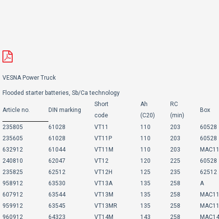
VESNA Power Truck
Flooded starter batteries, Sb/Ca technology
Short
Ah
RC
Article no.
DIN marking
Box
code
(C20)
(min)
235805
61028
VT11
110
203
60528
235605
61028
VT11P
110
203
60528
632912
61044
VT11M
110
203
MAC1
240810
62047
VT12
120
225
60528
235825
62512
VT12H
125
235
62512
958912
63530
VT13A
135
258
A
607912
63544
VT13M
135
258
MAC1
959912
63545
VT13MR
135
258
MAC1
960912
64323
VT14M
143
258
MAC1