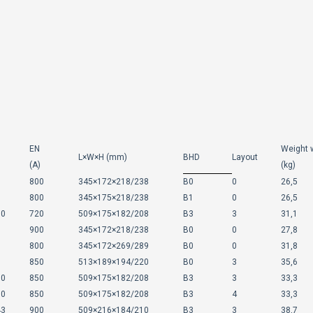
EN
Weight 
L×W×H
(mm)
BHD
Layout
(A)
(kg)
800
345×172×218/238
B0
0
26,5
800
345×175×218/238
B1
0
26,5
10
720
509×175×182/208
B3
3
31,1
900
345×172×218/238
B0
0
27,8
800
345×172×269/289
B0
0
31,8
850
513×189×194/220
B0
3
35,6
10
850
509×175×182/208
B3
3
33,3
10
850
509×175×182/208
B3
4
33,3
43
900
509×216×184/210
B3
3
38,7