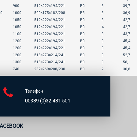
900
512×222×194/221
B0
3
39,7
10
1000
509×175×182/208
B3
3
36,9
1050
512×222×194/221
B0
3
42,7
1050
512×222×194/221
B0
4
42,7
1100
512×222×194/221
B0
3
43,7
1200
512×222×194/221
B0
3
45,4
1200
512×222×194/221
B0
3
45,4
1200
518×273×214/241
B0
3
52,7
1300
518×273×214/241
B0
3
56,1
740
282×269×208/230
B0
2
30,8
Телефон
00389 (0)32 481 501
FACEBOOK