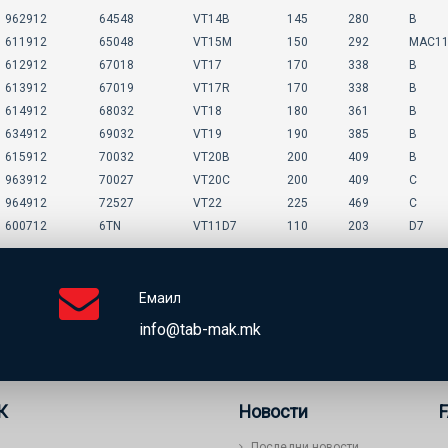
962912
64548
VT14B
145
280
B
611912
65048
VT15M
150
292
MAC1
612912
67018
VT17
170
338
B
613912
67019
VT17R
170
338
B
614912
68032
VT18
180
361
B
634912
69032
VT19
190
385
B
615912
70032
VT20B
200
409
B
963912
70027
VT20C
200
409
C
964912
72527
VT22
225
469
C
600712
6TN
VT11D7
110
203
D7
Емаил
info@tab-mak.mk
К
Новости
Последни новости