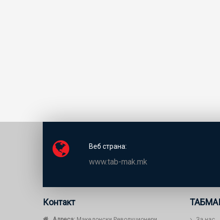
Веб страна:
www.tab-mak.mk
Контакт
ТАБМА
Адреса:
Македонски Револуционери
За нас