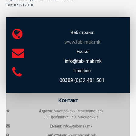
ECOMOTION
Тел: 071217310
СПОРТ
НОВОСТИ
Веб страна:
www.tab-mak.mk
ЗА НАС
Емаил
ГАЛЕРИЈА
info@tab-mak.mk
Телефон
КОНТАКТ
00389 (0)32 481 501
Контакт
Адреса:
Македонски Револуционери
50, Пробиштип, Р.С. Македонија
Емаил:
info@tab-mak.mk
Веб страна:
www.tab-mak.mk