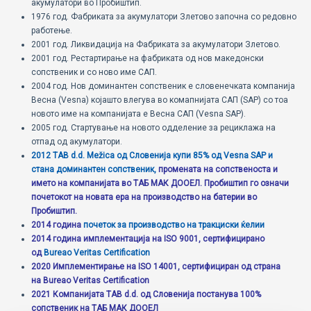
акумулатори во Пробиштип.
ECOMOTION
1976 год. Фабриката за акумулатори Злетово започна со редовно
работење.
СПОРТ
2001 год. Ликвидација на Фабриката за акумулатори Злетово.
2001 год. Рестартирање на фабриката од нов македонски
НОВОСТИ
сопственик и со ново име САП.
2004 год. Нов доминантен сопственик е словенечката компанија
Весна (Vesna) којашто влегува во комапнијата САП (SAP) со тоа
ЗА НАС
новото име на компанијата е Весна САП (Vesna SAP).
2005 год. Стартување на новото одделение за рециклажа на
ГАЛЕРИЈА
отпад од акумулатори.
2012 TAB d.d. Mežica од Словенија купи 85% од Vesna SAP и
КОНТАКТ
стана доминантен сопственик,
промената на сопственоста и
името на компанијата во ТАБ МАК ДООЕЛ. Пробиштип го означи
почетокот на новата ера на производство на батерии во
Пробиштип.
2014 година
почеток за производство на тракциски ќелии
2014 година имплементација на ISO 9001, сертифицирано
од
Bureao Veritas Certification
2020 Имплементирање на ISO 14001, сертифициран од страна
на Bureao Veritas Certification
2021 Компанијата TAB d.d. од Словенија постанува 100%
сопственик на ТАБ МАК ДООЕЛ