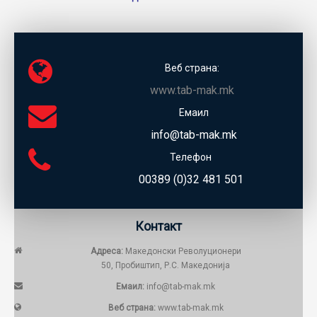
Веб страна:
www.tab-mak.mk
Емаил
info@tab-mak.mk
Телефон
00389 (0)32 481 501
Контакт
Адреса:
Македонски Револуционери
50, Пробиштип, Р.С. Македонија
Емаил:
info@tab-mak.mk
Веб страна:
www.tab-mak.mk