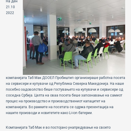
На ден
ECOMOTION
21.10
2022
СПОРТ
НОВОСТИ
ЗА НАС
ГАЛЕРИЈА
КОНТАКТ
компанијата Таб Мак ДООЕЛ Пробиштип организираше работна посета
на сервисери и купувачи од Република Северна Македонија. На наше
посебно задоволство беше гостувањето на купувачи и сервисери од
соседна Србија. Целта на оваа посета беше запознавање на самиот
процес на производство и производствениот капацитет на
компанијата. Во рамките на посетата се одржа презентација на
нашите производи и новитетите како Li-ion батерии.
Компанијата Таб Мак е во постојано унапредување на своето