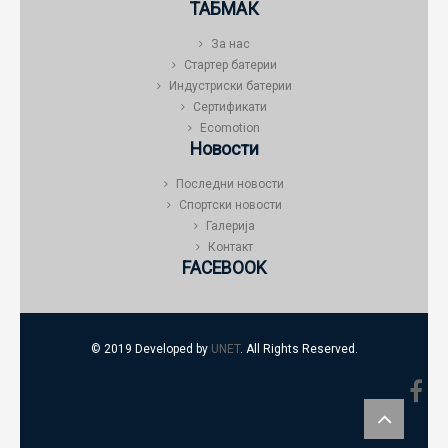
ТАБМАК
За нас
Стартер батерии
Индустриски батерии
Сертификати
Ecomotion
Новости
Последни новости
Спортски новости
Галерија
Контакт
FACEBOOK
© 2019 Developed by
UNET
. All Rights Reserved.