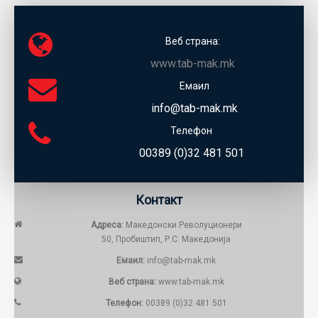
Веб страна:
www.tab-mak.mk
Емаил
info@tab-mak.mk
Телефон
00389 (0)32 481 501
Контакт
Адреса:
Македонски Револуционери
50, Пробиштип, Р.С. Македонија
Емаил:
info@tab-mak.mk
Веб страна:
www.tab-mak.mk
Телефон:
00389 (0)32 481 501