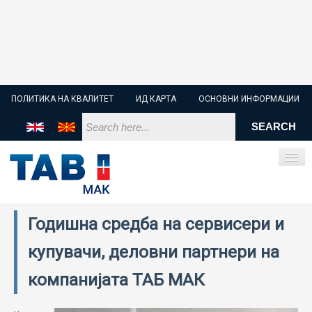
ПОЛИТИКА НА КВАЛИТЕТ
ИД КАРТА
ОСНОВНИ ИНФОРМАЦИИ
Годишна средба на сервисери и
ПОЧЕТНА
купувачи, деловни партнери на
СТАРТЕР БАТЕРИИ
компанијата ТАБ МАК
ИНДУСТРИСКИ БАТЕРИИ