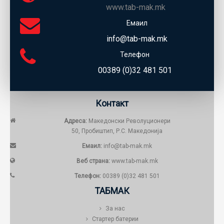
www.tab-mak.mk
Емаил
info@tab-mak.mk
Телефон
00389 (0)32 481 501
Контакт
Адреса:
Македонски Револуционери
50, Пробиштип, Р.С. Македонија
Емаил:
info@tab-mak.mk
Веб страна:
www.tab-mak.mk
Телефон:
00389 (0)32 481 501
ТАБМАК
За нас
Стартер батерии