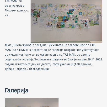
ТАБ МАК, се
ECOMOTION
организираше
Ликовен конкурс,
СПОРТ
на
НОВОСТИ
ЗА НАС
ГАЛЕРИЈА
тема ,,Чиста животна средина”. Дечињата на вработените во ТАБ
МАК, од 4 годишна возраст до 12 годишна возраст, кои учествуваат
во ликовниот конкурс, во организација на ТАБ МАК, со своите
КОНТАКТ
родители ја посетија Зоолошката градина во Скопје на ден 20.11.2022
година (Светскиот ден на детето). Сите учесници (100 дечиња)
добија награди и благодарници.
Галерија