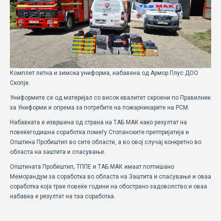
ECOMOTION
СПОРТ
НОВОСТИ
ЗА НАС
Комплет летна и зимска униформа, набавена од Армор Плус ДОО
Скопје.
ГАЛЕРИЈА
Униформите се од материјал со висок квалитет скроени по Правилник
за Униформи и опрема за потребите на пожарникарите на РСМ.
КОНТАКТ
Набавката е извршена од страна на ТАБ МАК како резултат на
повеќегодишна соработка помеѓу Стопанските претпријатија и
Општина Пробиштип во сите области, а во овој случај конкретно во
областа на заштита и спасување.
Општината Пробиштип, ТППЕ и ТАБ МАК имаат потпишано
Меморандум за соработка во областа на Заштита и спасување и оваа
соработка која трае повеќе години на обострано задоволство и оваа
набавка е резултат на таа соработка.