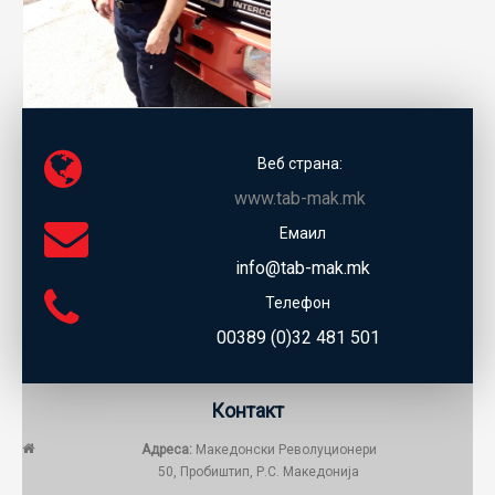
Веб страна:
www.tab-mak.mk
Емаил
info@tab-mak.mk
Телефон
00389 (0)32 481 501
Контакт
Адреса:
Македонски Револуционери
50, Пробиштип, Р.С. Македонија