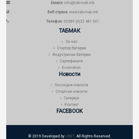
Емаил:
info@tab-mak.mk
Веб страна:
www.tab-mak.mk
Телефон:
00389 (0)32 481 501
ТАБМАК
За нас
Стартер батерии
Индустриски батерии
Сертификати
Ecomotion
Новости
Последни новости
Спортски новости
Галерија
Контакт
FACEBOOK
© 2019 Developed by
UNET
. All Rights Reserved.