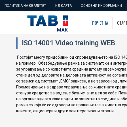
ПОЛИТИКА НА КВАЛИТЕТ
ИД КАРТА
ОСНОВНИ ИНФОРМАЦИИ
ПОЧЕТНА
СТАР
ISO 14001 Video training WEB
Постојат многу придобивки од спроведувањето на ISO 140
на пример:  Обезбедување рамка за систематски и интегри
за управување со животната средина што му овозможува 
стане дел од деловите на деловната активност на организ
се зависи од системот „ЕМС“ зависен, а не зависен од „личн
Промовирање на здраво управување со животната средин
станува средство за водење бизнис, а не цел за себе. По
на организацијата како водач на животната средина и об
рамка со која ќе се одговори на прашањата за животна ср
клиенти, акционери и други заинтересирани страни.