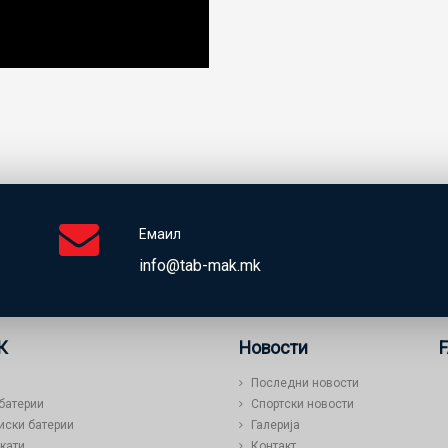
Емаил
info@tab-mak.mk
К
Новости
Последни новости
 батерии
Спортски новости
иски батерии
Галерија
кати
Контакт