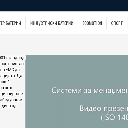
ТЕР БАТЕРИИ
ИНДУСТРИСКИ БАТЕРИИ
ECOMOTION
СПОРТ
01 стандард, 
ран пристап 
на ЕМС да 
ацијата. Да 
ост“. 
а што 
зиционирање 
езбедување 
едина од 