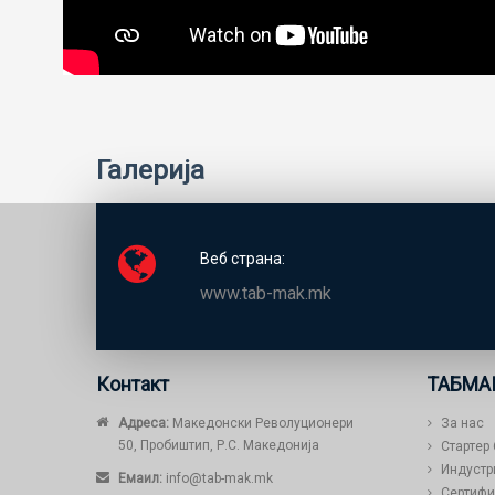
Галерија
Веб страна:
www.tab-mak.mk
Контакт
ТАБМА
Адреса:
Македонски Револуционери
За нас
50, Пробиштип, Р.С. Македонија
Стартер
Индустр
Емаил:
info@tab-mak.mk
Сертифи