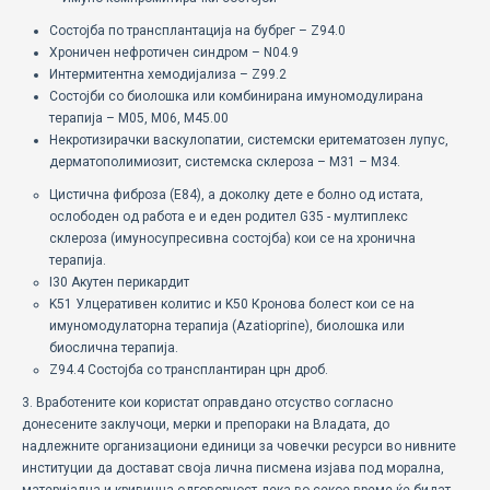
Состојба по трансплантација на бубрег – Z94.0
Хроничен нефротичен синдром – N04.9
Интермитентна хемодијализа – Z99.2
Состојби со биолошка или комбинирана имуномодулирана
терапија – M05, M06, M45.00
Некротизирачки васкулопатии, системски еритематозен лупус,
дерматополимиозит, системска склероза – M31 – M34.
Цистична фиброза (E84), а доколку дете е болно од истата,
ослободен од работа е и еден родител G35 - мултиплекс
склероза (имуносупресивна состојба) кои се на хронична
терапија.
I30 Акутен перикардит
K51 Улцеративен колитис и K50 Кронова болест кои се на
имуномодулаторна терапија (Azatioprine), биолошка или
биослична терапија.
Z94.4 Состојба со трансплантиран црн дроб.
3. Вработените кои користат оправдано отсуство согласно
донесените заклучоци, мерки и препораки на Владата, до
надлежните организациони единици за човечки ресурси во нивните
институции да достават своја лична писмена изјава под морална,