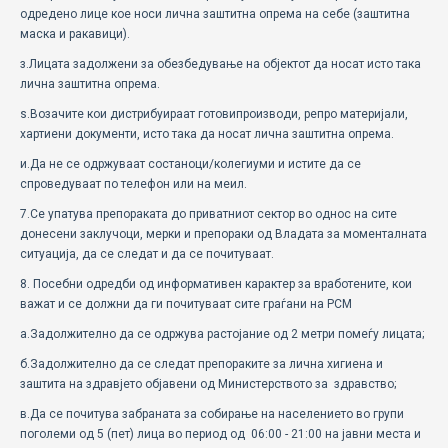
одредено лице кое носи лична заштитна опрема на себе (заштитна
маска и ракавици).
з.Лицата задолжени за обезбедување на објектот да носат исто така
лична заштитна опрема.
ѕ.Возачите кои дистрибуираат готовипроизводи, репро материјали,
хартиени документи, исто така да носат лична заштитна опрема.
и.Да не се одржуваат состаноци/колегиуми и истите да се
спроведуваат по телефон или на меил.
7.Се упатува препораката до приватниот сектор во однос на сите
донесени заклучоци, мерки и препораки од Владата за моменталната
ситуација, да се следат и да се почитуваат.
8. Посебни одредби од информативен карактер за вработените, кои
важат и се должни да ги почитуваат сите граѓани на РСМ
a.Задолжително да се одржува растојание од 2 метри помеѓу лицата;
б.Задолжително да се следат препораките за лична хигиена и
заштита на здравјето објавени од Министерството за здравство;
в.Да се почитува забраната за собирање на населението во групи
поголеми од 5 (пет) лица во период од 06:00 - 21:00 на јавни места и