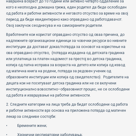
навршена возраст до 10 години или активно четврто одделение за
кого е неопходна домашна грижа, еден родител да биде ослободен
од работа и работни активности и неговото отсуство за време на овој
период да биде евидентирано како оправдано од работодавачот.
Овој заклучок сеоднесува и на самохраните родители.
Вработените кои користат оправдано отсуство од оваа причина, до
надлежните организациони единици за човечки ресурси во нивните
институции да достават доказ/потврда за основот на користење на
ова оправдано отсуство, (потврда издадена од детската градинка
или уплатница за платен надомест за престој во детска градинка,
копија од патна исправа за возраста на детето или копија од извод
од матична книга на родени, потврда за редовен ученик од
образовните институции или копија од свидетелство). Родителите на
децата кои не посетуваат детска градинка или не се вклучени
институционално вовоспитно–образовниот процес, не се ослободени
од работа и извршување на работни активности.
2. Следните категории на лица треба да бидат ослободени од работа
и работни активности врз основа на приложена потврда од матичен
лекар за следниве состојби:
• Бремените жени;
• Хронични респираторни заболувања;