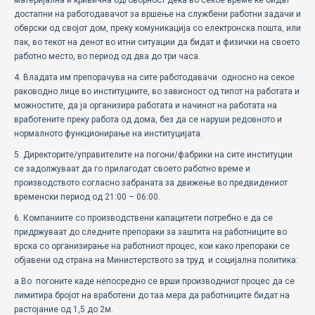
материјална и кривична одговорност дека во секое време ќе бидат
достапни на работодавачот за вршење на службени работни задачи и
обврски од својот дом, преку комуникација со електронска пошта, или
пак, во текот на денот во итни ситуации да бидат и физички на своето
работно место, во период од два до три часа.
4. Владата им препорачува на сите работодавачи односно на секое
раководно лице во институциите, во зависност од типот на работата и
можностите, да ја организира работата и начинот на работата на
вработените преку работа од дома, без да се наруши редовното и
нормалното функционирање на институцијата.
5. Директорите/управителите на погони/фабрики на сите институции
се задолжуваат да го прилагодат своето работно време и
производството согласно забраната за движење во предвидениот
временски период од 21:00 – 06:00.
6. Компаниите со производствени капацитети потребно е да се
придржуваат до следните препораки за заштита на работниците во
врска со организирање на работниот процес, кои како препораки се
објавени од страна на Министерството за труд и социјална политика:
а.Во погоните каде непосредно се врши производниот процес да се
лимитира бројот на вработени до таа мера да работниците бидат на
растојание од 1,5 до 2м.