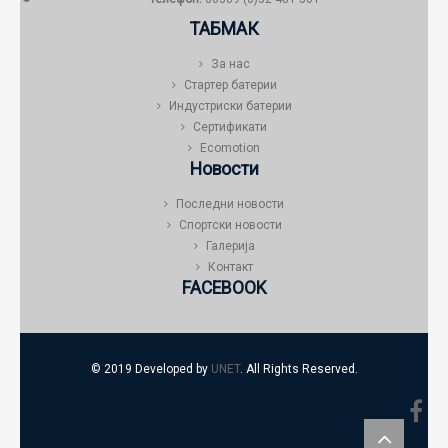
ТАБМАК
За нас
Стартер батерии
Индустриски батерии
Сертификати
Ecomotion
Новости
Последни новости
Спортски новости
Галерија
Контакт
FACEBOOK
© 2019 Developed by
UNET
. All Rights Reserved.