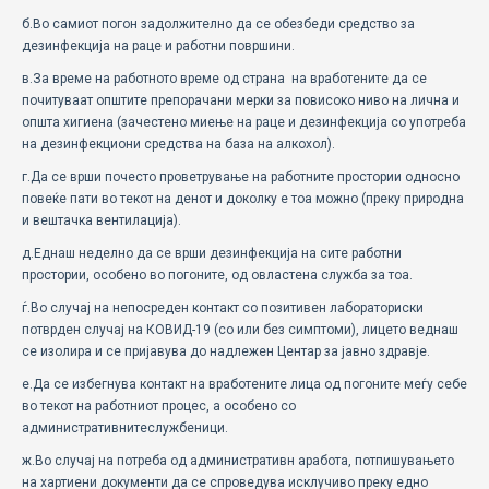
б.Во самиот погон задолжително да се обезбеди средство за
дезинфекција нa раце и работни површини.
в.За време на работното време од страна на вработените да се
почитуваат општите препорачани мерки за повисоко ниво на лична и
општа хигиена (зачестено миење на раце и дезинфекција со употреба
на дезинфекциони средства на база на алкохол).
г.Да се врши почесто проветрување на работните простории односно
повеќе пати во текот на денот и доколку е тоа можно (преку природна
и вештачка вентилација).
д.Eднаш неделно да се врши дезинфекција на сите работни
простории, особено во погоните, од овластена служба за тоа.
ѓ.Во случај на непосреден контакт со позитивен лабораториски
потврден случај на КОВИД-19 (со или без симптоми), лицето веднаш
се изолира и се пријавува до надлежен Центар за јавно здравје.
е.Да се избегнува контакт на вработените лица од погоните меѓу себе
во текот на работниот процес, а особено со
административнитеслужбеници.
ж.Во случај на потреба од административн аработа, потпишувањето
на хартиени документи да се спроведува исклучиво преку едно