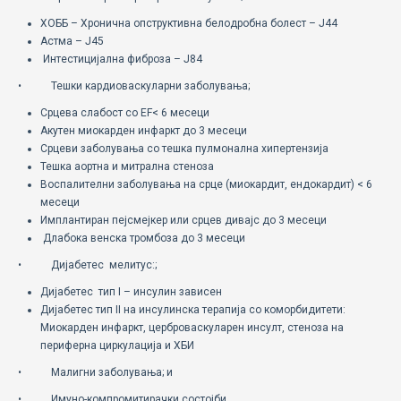
ХОББ – Хронична опструктивна белодробна болест – J44
Астма – J45
Интестицијална фиброза – Ј84
• Тешки кардиоваскуларни заболувања;
Срцева слабост со EF< 6 месеци
Акутен миокарден инфаркт до 3 месеци
Срцеви заболувања со тешка пулмонална хипертензија
Тешка аортна и митрална стеноза
Воспалителни заболувања на срце (миокардит, ендокардит) < 6
месеци
Имплантиран пејсмејкер или срцев дивајс до 3 месеци
Длабока венска тромбоза до 3 месеци
• Дијабетес мелитус:;
Дијабетес тип I – инсулин зависен
Дијабетес тип II на инсулинска терапија со коморбидитети:
Миокарден инфаркт, церброваскуларен инсулт, стеноза на
периферна циркулација и ХБИ
• Малигни заболувања; и
• Имуно-компромитирачки состојби