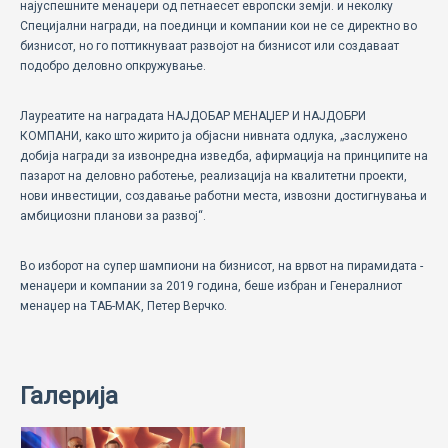
најуспешните менаџери од петнаесет европски земји. и неколку
Специјални награди, на поединци и компании кои не се директно во
бизнисот, но го поттикнуваат развојот на бизнисот или создаваат
подобро деловно опкружување.
Лауреатите на наградата НАЈДОБАР МЕНАЏЕР И НАЈДОБРИ
КОМПАНИ, како што жирито ја објасни нивната одлука, „заслужено
добија награди за извонредна изведба, афирмација на принципите на
пазарот на деловно работење, реализација на квалитетни проекти,
нови инвестиции, создавање работни места, извозни достигнувања и
амбициозни планови за развој“.
Во изборот на супер шампиони на бизнисот, на врвот на пирамидата -
менаџери и компании за 2019 година, беше избран и Генералниот
менаџер на ТАБ-МАК, Петер Верчко.
Галерија