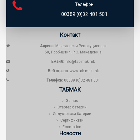
Телефон
00389 (0)32 481 501
Контакт
Адреса:
Македонски Револуционери
50, Пробиштип, Р.С. Македонија
Емаил:
info@tab-mak.mk
Веб страна:
www.tab-mak.mk
Телефон:
00389 (0)32 481 501
ТАБМАК
За нас
Стартер батерии
Индустриски батерии
Сертификати
Ecomotion
Новости