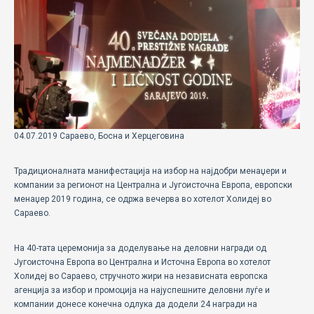
ECOMOTION
СПОРТ
НОВОСТИ
ЗА НАС
ГАЛЕРИЈА
04.07.2019 Сараево, Босна и Херцеговина
КОНТАКТ
Традиционалната манифестација на избор на најдобри менаџери и
компании за регионот на Централна и Југоисточна Европа, европски
менаџер 2019 година, се одржа вечерва во хотелот Холидеј во
Сараево.
На 40-тата церемонија за доделување на деловни награди од
Југоисточна Европа во Централна и Источна Европа во хотелот
Холидеј во Сараево, стручното жири на независната европска
агенција за избор и промоција на најуспешните деловни луѓе и
компании донесе конечна одлука да додели 24 награди на