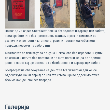
ECOMOTION
СПОРТ
НОВОСТИ
По повод 28 април Светскиот ден на безбедност и здравје при работа,
ЗА НАС
пред вработените беа претставени краткометражни филмови со
различни опасности и штетности, реални настани од избегнети
повреди, несреки на работа итн.
ГАЛЕРИЈА
Филмовите се прикажуваа во кујна. Покрај ова беа изработени кутии
КОНТАКТ
со ознаки и истите беа поставени по сите погони, за да се подигне
јавната свест кај вработените за безбедноста и здравје при работа.
Во пресрет на обележување на денот за БЗР (Светски ден кој се
одбележува на 28 април) во нашата компанија во оддел Монтажа
броиме 346 денови без повреда
Галерија