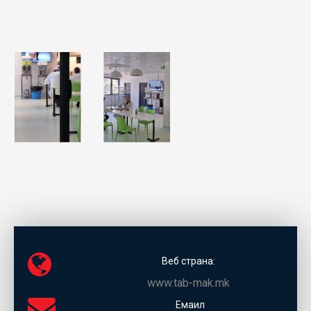
Веб страна:
www.tab-mak.mk
Емаил