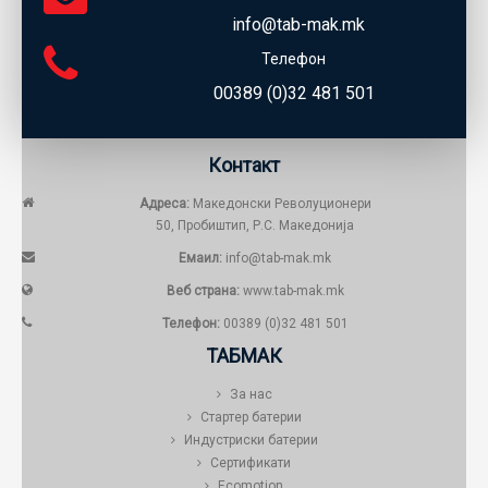
info@tab-mak.mk
Телефон
00389 (0)32 481 501
Контакт
Адреса:
Македонски Револуционери
50, Пробиштип, Р.С. Македонија
Емаил:
info@tab-mak.mk
Веб страна:
www.tab-mak.mk
Телефон:
00389 (0)32 481 501
ТАБМАК
За нас
Стартер батерии
Индустриски батерии
Сертификати
Ecomotion