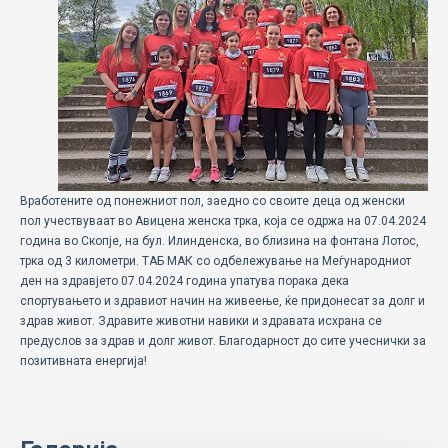
ECOMOTION
СПОРТ
НОВОСТИ
ЗА НАС
ГАЛЕРИЈА
Вработените од понежниот пол, заедно со своите деца од женски
пол учествуваат во Авицена женска трка, која се одржа на 07.04.2024
КОНТАКТ
година во Скопје, на бул. Илинденска, во близина на фонтана Лотос,
трка од 3 километри. ТАБ МАК со одбележување на Меѓународниот
ден на здравјето 07.04.2024 година упатува порака дека
спортувањето и здравиот начин на живеeње, ќе придонесат за долг и
здрав живот. Здравите животни навики и здравата исхрана се
предуслов за здрав и долг живот. Благодарност до сите учеснички за
позитивната енергија!