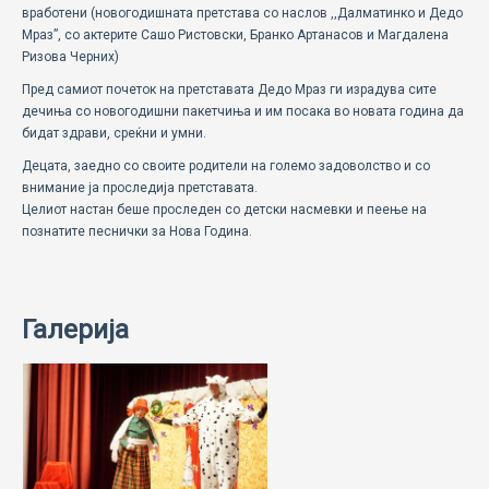
вработени (новогодишната претстава со наслов ,,Далматинко и Дедо
Мраз”, со актерите Сашо Ристовски, Бранко Артанасов и Магдалена
Ризова Черних)
Пред самиот почеток на претставата Дедо Мраз ги израдува сите
дечиња со новогодишни пакетчиња и им посака во новата година да
бидат здрави, среќни и умни.
Децата, заедно со своите родители на големо задоволство и со
внимание ја проследија претставата.
Целиот настан беше проследен со детски насмевки и пеење на
познатите песнички за Нова Година.
Галерија