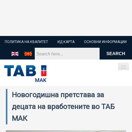
ПОЛИТИКА НА КВАЛИТЕТ
ИД КАРТА
ОСНОВНИ ИНФОРМАЦИИ
Новогодишна претстава за
ПОЧЕТНА
децата на вработените во ТАБ
СТАРТЕР БАТЕРИИ
МАК
ИНДУСТРИСКИ БАТЕРИИ