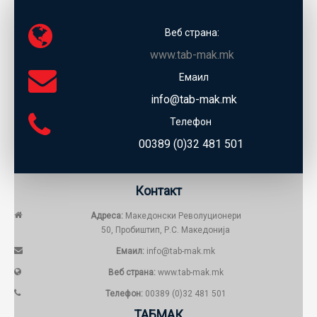
Веб страна:
www.tab-mak.mk
Емаил
info@tab-mak.mk
Телефон
00389 (0)32 481 501
Контакт
Адреса:
Македонски Револуционери
50, Пробиштип, Р.С. Македонија
Емаил:
info@tab-mak.mk
Веб страна:
www.tab-mak.mk
Телефон:
00389 (0)32 481 501
ТАБМАК