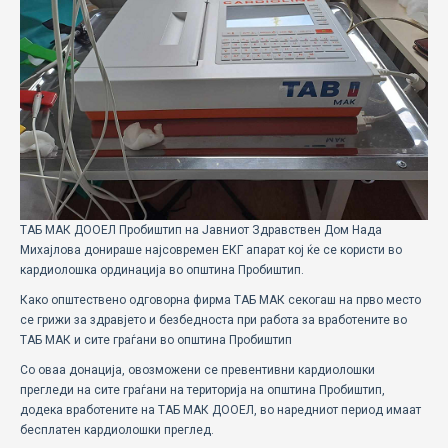
ECOMOTION
СПОРТ
НОВОСТИ
ЗА НАС
ГАЛЕРИЈА
ТАБ МАК ДООЕЛ Пробиштип на Јавниот Здравствен Дом Нада
КОНТАКТ
Михајлова донираше најсовремен ЕКГ апарат кој ќе се користи во
кардиолошка ординација во општина Пробиштип.
Како општествено одговорна фирма ТАБ МАК секогаш на прво место
се грижи за здравјето и безбедноста при работа за вработените во
ТАБ МАК и сите граѓани во општина Пробиштип
Со оваа донација, овозможени се превентивни кардиолошки
прегледи на сите граѓани на територија на општина Пробиштип,
додека вработените на ТАБ МАК ДООЕЛ, во наредниот период имаат
бесплатен кардиолошки преглед.