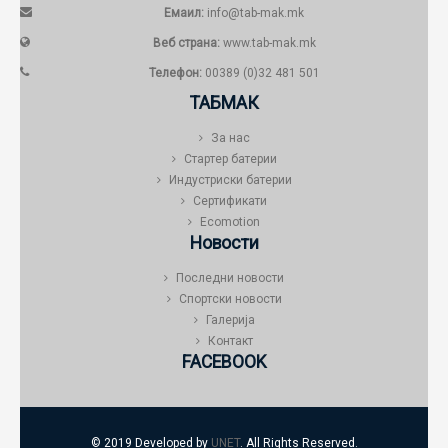
Емаил:
info@tab-mak.mk
Веб страна:
www.tab-mak.mk
Телефон:
00389 (0)32 481 501
ТАБМАК
За нас
Стартер батерии
Индустриски батерии
Сертификати
Ecomotion
Новости
Последни новости
Спортски новости
Галерија
Контакт
FACEBOOK
© 2019 Developed by
UNET
. All Rights Reserved.