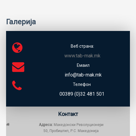
Галерија
Веб страна:
www.tab-mak.mk
Емаил
info@tab-mak.mk
Телефон
00389 (0)32 481 501
Контакт
Адреса:
Македонски Револуционери
50, Пробиштип, Р.С. Македонија