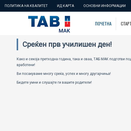
ПОЛИТИКА НА КВАЛИТЕТ
ИД КАРТА
ОСНОВНИ ИНФОРМАЦИИ
ПОЧЕТНА
СТАР
Среќен прв училишен ден!
Како и секоја претходна година, така и оваа, ТАБ МАК подготви п
вработени!
Ви посакуваме многу среќа, успех и многу другарчиња!
Бидете умни и слушајте ги вашите родители!