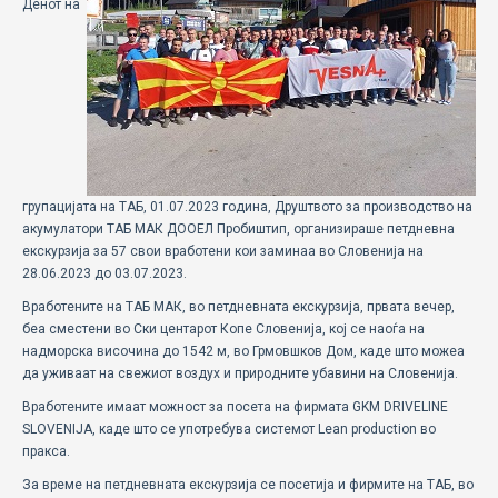
Денот на
ECOMOTION
СПОРТ
НОВОСТИ
ЗА НАС
групацијата на ТАБ, 01.07.2023 година, Друштвото за производство на
ГАЛЕРИЈА
акумулатори ТАБ МАК ДООЕЛ Пробиштип, организираше петдневна
екскурзија за 57 свои вработени кои заминаа во Словенија на
КОНТАКТ
28.06.2023 до 03.07.2023.
Вработените на ТАБ МАК, во петдневната екскурзија, првата вечер,
беа сместени во Ски центарот Копе Словенија, кој се наоѓа на
надморска височина до 1542 м, во Грмовшков Дом, каде што можеа
да уживаат на свежиот воздух и природните убавини на Словенија.
Вработените имаат можност за посета на фирмата GKM DRIVELINE
SLOVENIJA, каде што се употребува системот Lean production во
пракса.
За време на петдневната екскурзија се посетиjа и фирмите на ТАБ, во