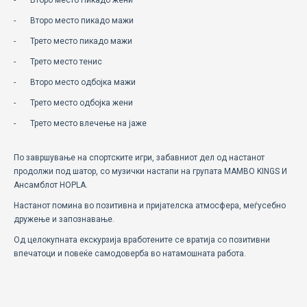
- Второ место Пикадо жени
- Второ место пикадо мажи
- Трето место пикадо мажи
- Трето место тенис
- Второ место одбојка мажи
- Трето место одбојка жени
- Трето место влечење на јаже
По завршување на спортските игри, забавниот дел од настанот
продолжи под шатор, со музички настапи на групата MAMBO KINGS И
Ансамблот HOPLA.
Настанот помина во позитивна и пријателска атмосфера, меѓусебно
дружење и запознавање.
Од целокупната екскурзија вработените се вратија со позитивни
впечатоци и повеќе самодоверба во натамошната работа.