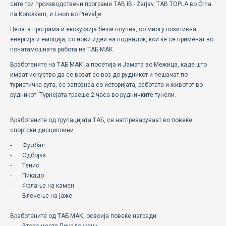
сите три производствени програми TAB IB - Žerjav, TAB TOPLA во Črna
na Koroškem, и Li-ion во Prevalje.
Целата програма и екскурзија беше поучна, со многу позитивна
енергија и емоција, со нови идеи на подвидок, кои ќе се применат во
понатамошната работа на ТАБ МАК.
Вработените на ТАБ МАК ja посетија и Јамата во Межица, каде што
имаат искуство да се возат со воз до рудникот и пешачат по
туристичка рута, се запознаа со историјата, работата и животот во
рудникот. Турнејата траеше 2 часа во рудничките тунели.
Вработените од групацијата ТАБ, се натпреваруваат во повеќе
спортски дисциплини:
- Фудбал
- Одбојка
- Тенис
- Пикадо
- Фрлање на камен
- Влечење на јаже
Вработените од ТАБ МАК, освоија повеќе награди: