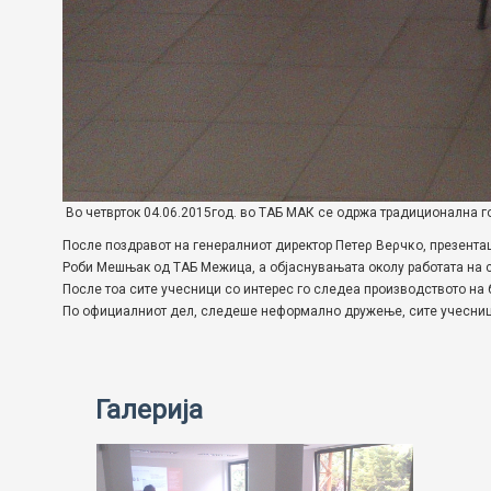
Во четврток 04.06.2015год. во ТАБ МАК се одржа традиционална г
После поздравот на генералниот директор Петеρ Веρчκо, презента
Роби Мешњак од ТАБ Межица, а објаснувањата околу работата на с
После тоа сите учесници со интерес го следеа производството на 
По официалниот дел, следеше неформално дружење, сите учесници
Галерија