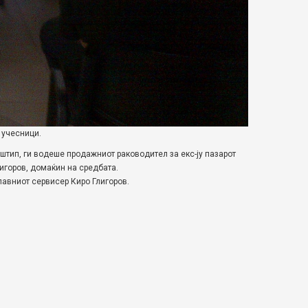
 учесници.
штип, ги водеше продажниот раководител за екс-ју пазарот
игоров, домаќин на средбата.
лавниот сервисер Киро Глигоров.