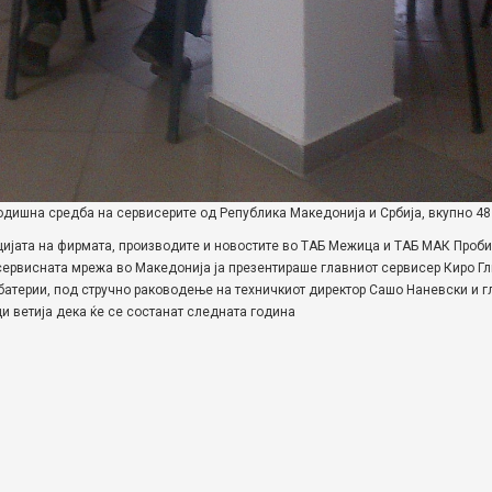
одишна средба на сервисерите од Република Македонија и Србија, вкупно 48
цијата на фирмата, производите и новостите во ТАБ Межица и ТАБ МАК Проби
ервисната мрежа во Македонија ја презентираше главниот сервисер Киро Гл
батерии, под стручно раководење на техничкиот директор Сашо Наневски и г
 ветија дека ќе се состанат следната година