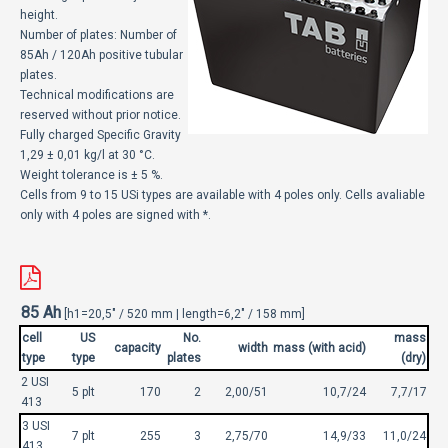
ECOMOTION
height.
Number of plates: Number of
85Ah / 120Ah positive tubular
СПОРТ
plates.
Technical modifications are
НОВОСТИ
reserved without prior notice.
Fully charged Specific Gravity
ЗА НАС
1,29 ± 0,01 kg/l at 30 °C.
Weight tolerance is ± 5 %.
ГАЛЕРИЈА
Cells from 9 to 15 USi types are available with 4 poles only. Cells avaliable
only with 4 poles are signed with *.
КОНТАКТ
85 Ah
[h1=20,5" / 520 mm | length=6,2" / 158 mm]
cell
US
No.
mass
capacity
width
mass (with acid)
type
type
plates
(dry)
2 USI
5 plt
170
2
2,00/51
10,7/24
7,7/17
413
3 USI
7 plt
255
3
2,75/70
14,9/33
11,0/24
413