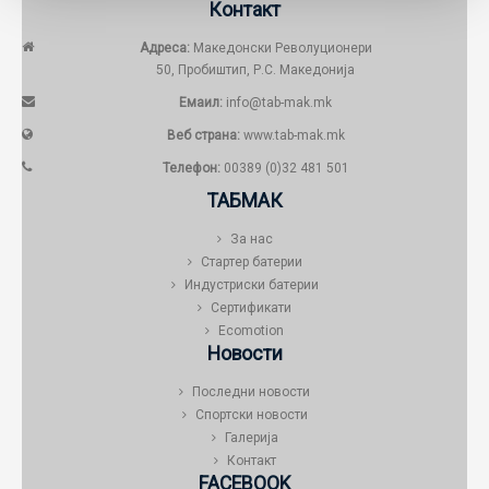
Контакт
Адреса:
Македонски Револуционери
50, Пробиштип, Р.С. Македонија
Емаил:
info@tab-mak.mk
Веб страна:
www.tab-mak.mk
Телефон:
00389 (0)32 481 501
ТАБМАК
За нас
Стартер батерии
Индустриски батерии
Сертификати
Ecomotion
Новости
Последни новости
Спортски новости
Галерија
Контакт
FACEBOOK