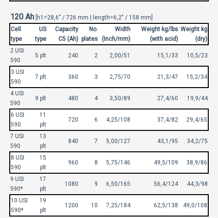
120 Ah
[h1=28,6" / 726 mm | length=6,2" / 158 mm]
Cell
US
Capacity
No.
Width
Weight kg/lbs
Weight kg
type
type
C5 (Ah)
plates
(Inch/mm)
(with acid)
(dry)
2 USI
5 plt
240
2
2,00/51
15,1/33
10,5/23
590
3 USI
7 plt
360
3
2,75/70
21,3/47
15,2/34
590
4 USI
9 plt
480
4
3,50/89
27,4/60
19,9/44
590
6 USI
11
720
6
4,25/108
37,4/82
29,4/65
590
plt
7 USI
13
840
7
5,00/127
43,1/95
34,2/75
590
plt
8 USI
15
960
8
5,75/146
49,5/109
38,9/86
590
plt
9 USI
17
1080
9
6,50/165
56,4/124
44,3/98
590*
plt
10 USI
19
1200
10
7,25/184
62,5/138
49,0/108
590*
plt