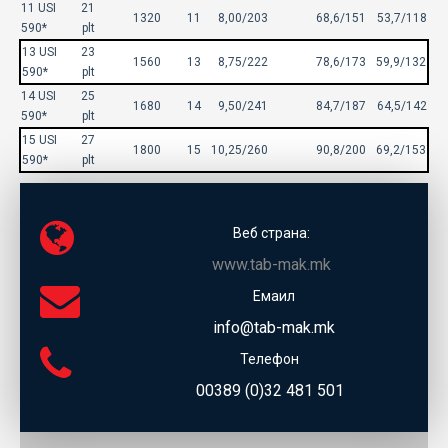
11 USI
21
1320
11
8,00/203
68,6/151
53,7/118
590*
plt
13 USI
23
1560
13
8,75/222
78,6/173
59,9/132
590*
plt
14 USI
25
1680
14
9,50/241
84,7/187
64,5/142
590*
plt
15 USI
27
1800
15
10,25/260
90,8/200
69,2/153
590*
plt
Веб страна:
www.tab-mak.mk
Емаил
info@tab-mak.mk
Телефон
00389 (0)32 481 501