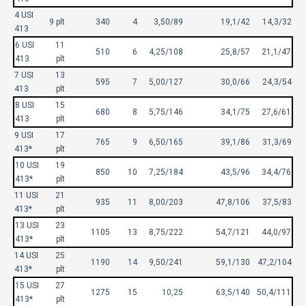
4 USI
9 plt
340
4
3,50/89
19,1/42
14,3/32
413
6 USI
11
510
6
4,25/108
25,8/57
21,1/47
413
plt
7 USI
13
595
7
5,00/127
30,0/66
24,3/54
413
plt
8 USI
15
680
8
5,75/146
34,1/75
27,6/61
413
plt
9 USI
17
765
9
6,50/165
39,1/86
31,3/69
413*
plt
10 USI
19
850
10
7,25/184
43,5/96
34,4/76
413*
plt
11 USI
21
935
11
8,00/203
47,8/106
37,5/83
413*
plt
13 USI
23
1105
13
8,75/222
54,7/121
44,0/97
413*
plt
14 USI
25
1190
14
9,50/241
59,1/130
47,2/104
413*
plt
15 USI
27
1275
15
10,25
63,5/140
50,4/111
413*
plt